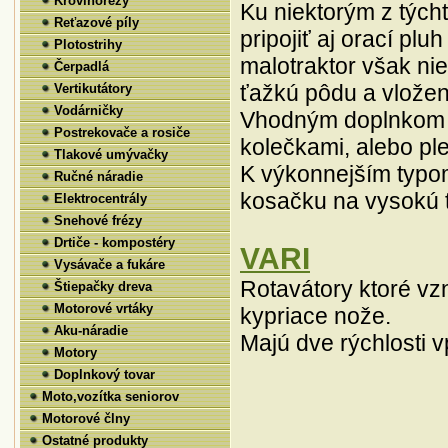
Krovinorezy
Ku niektorým z tých
Reťazové píly
pripojiť aj orací plu
Plotostrihy
malotraktor však nie
Čerpadlá
ťažkú pôdu a vložen
Vertikutátory
Vodárničky
Vhodným doplnkom r
Postrekovače a rosiče
kolečkami, alebo pl
Tlakové umývačky
K výkonnejším typo
Ručné náradie
kosačku na vysokú 
Elektrocentrály
Snehové frézy
Drtiče - kompostéry
VARI
Vysávače a fukáre
Rotavátory ktoré vz
Štiepačky dreva
Motorové vrtáky
kypriace nože.
Aku-náradie
Majú dve rýchlosti 
Motory
Problémy s benzínmi
Doplnkový tovar
| 14. 1.
2025
Moto,vozítka seniorov
Motorové člny
Pokiaľ chcete 100%
ochranu karburátorov
Ostatné produkty