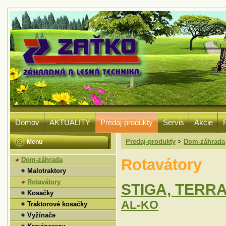
Domov
AKTUALITY
Predaj-produkty
Servis
Akcie
Predaj-produkty
>
Dom-záhrada
Menu
Rotavátory
Dom-záhrada
Malotraktory
Rotavátory
STIGA, TERR
Kosačky
AL-KO
Traktorové kosačky
Vyžínače