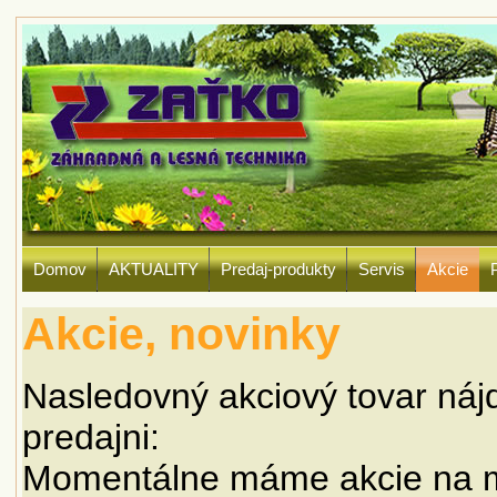
Domov
AKTUALITY
Predaj-produkty
Servis
Akcie
Akcie, novinky
Nasledovný akciový tovar náj
predajni:
Momentálne máme akcie na mi