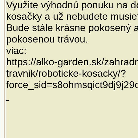
Využite výhodnú ponuku na do
kosačky a už nebudete musieť
Bude stále krásne pokosený a
pokosenou trávou.
viac:
https://alko-garden.sk/zahradn
travnik/roboticke-kosacky/?
force_sid=s8ohmsqict9dj9j2